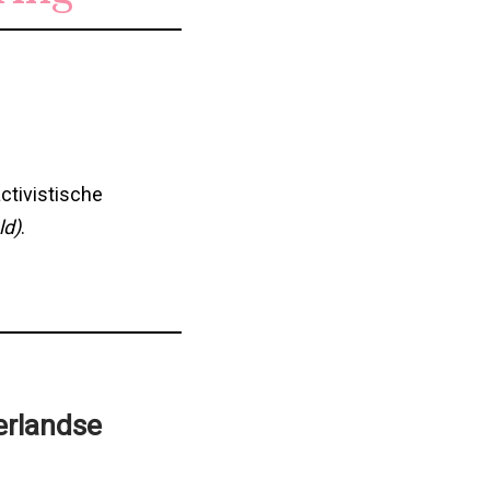
ctivistische
ld)
.
erlandse