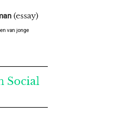
(essay)
 man
len van jonge
 Social