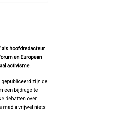
ef als hoofdredacteur
 Forum en European
aal activisme.
l gepubliceerd zijn de
m een bijdrage te
ke debatten over
e media vrijwel niets