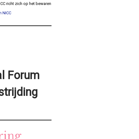
ICC richt zich op het bewaren
n NICC
al Forum
trijding
ring